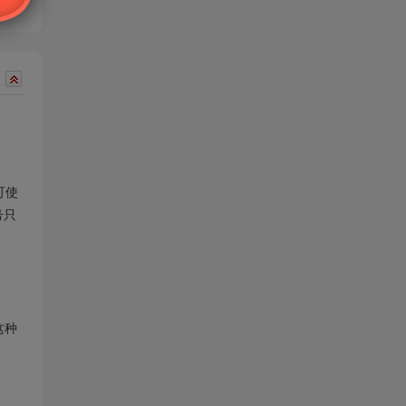
可使
号只
这种