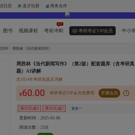
试日历
圣才社群
商务合作
图书
视频课程
考前冲刺
中小学
考研考证VIP会员
闻写作
>
周胜林《当代新闻写作》
周胜林《当代新闻写作》（第2版）配套题库（含考研真
题）AI讲解
含2024年考研真题及详解
60.00
考研考证VIP会员免费用
开通会员
?
¥
满50元减4
满30元减2
更多>>
更新时间：2025-02-06
阅读次数：
23
次