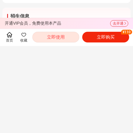
招生信息
开通VIP会员，免费使用本产品
去开通
招生简章
专业目录
参考书目
¥110
立即使用
立即购买
首页
收藏
复试信息
调剂信息
成绩查询
推荐免试
都翻到这里了，就下载圣才电子书APP吧！