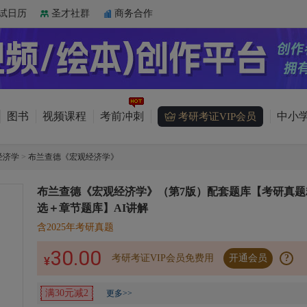
试日历
圣才社群
商务合作
图书
视频课程
考前冲刺
中小学
考研考证VIP会员
经济学
>
布兰查德《宏观经济学》
布兰查德《宏观经济学》（第7版）配套题库【考研真题
选＋章节题库】AI讲解
含2025年考研真题
30.00
考研考证VIP会员免费用
开通会员
?
¥
满30元减2
更多>>