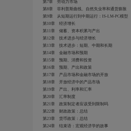
第7
章 劳动力市场
第8
章 菲利普斯曲线、自然失业率和通货膨胀
第9
章 从短期运行到中期运行：IS-LM-PC
模型
第10
章 经济增长
第11
章 储蓄、资本积累与产出
第12
章 技术进步与经济增长
第13
章 技术进步：短期、中期和长期
第14
章 金融市场和预期
第15
章 预期、消费和投资
第16
章 预期、产出和政策
第17
章 产品市场和金融市场的开放
第18
章 开放经济中的产品市场
第19
章 产出、利率和汇率
第20
章 汇率制度
第21
章 政策制定者应该受到限制吗
第22
章 财政政策：总结
第23
章 货币政策：总结
第24
章 结束语：宏观经济学的故事