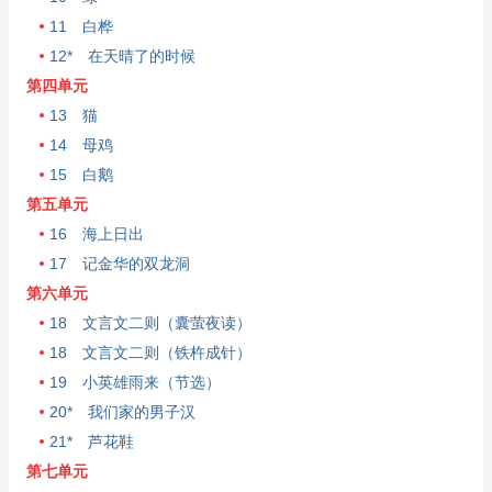
11 白桦
12* 在天晴了的时候
第四单元
13 猫
14 母鸡
15 白鹅
第五单元
16 海上日出
17 记金华的双龙洞
第六单元
18 文言文二则（囊萤夜读）
18 文言文二则（铁杵成针）
19 小英雄雨来（节选）
20* 我们家的男子汉
21* 芦花鞋
第七单元