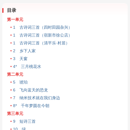
目录
第一单元
1 古诗词三首（四时田园杂兴）
1 古诗词三首（宿新市徐公店）
1 古诗词三首（清平乐·村居）
2 乡下人家
3 天窗
4* 三月桃花水
第二单元
5 琥珀
6 飞向蓝天的恐龙
7 纳米技术就在我们身边
8* 千年梦圆在今朝
第三单元
9 短诗三首
10 绿