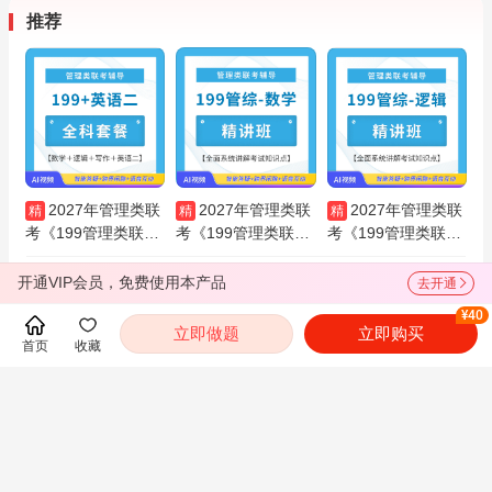
推荐
2027年管理类联
2027年管理类联
2027年管理类联
精
精
精
考《199管理类联考
考《199管理类联考
考《199管理类联考
综合能力》＋《英语
综合能力》（数学部
综合能力》（逻辑部
（二）》全科套餐
分）精讲班
分）精讲班
查看全部
开通VIP会员，免费使用本产品
去开通
¥40
立即做题
立即购买
首页
收藏
考试指南
都翻到这里了，就下载圣才电子书APP吧！