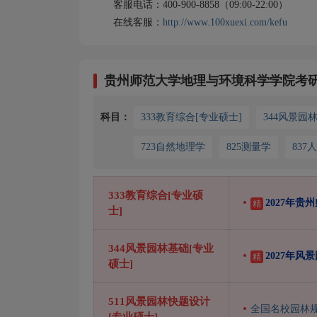
客服电话：400-900-8858（09:00-22:00）
在线客服：
http://www.100xuexi.com/kefu
贵州师范大学地理与环境科学学院考
科目：
333教育综合[专业硕士]
344风景园
723自然地理学
825测量学
837
333教育综合[专业硕
2027年贵
精
士]
344风景园林基础[专业
2027年
精
硕士]
511风景园林快题设计
全国名校园林
[专业硕士]