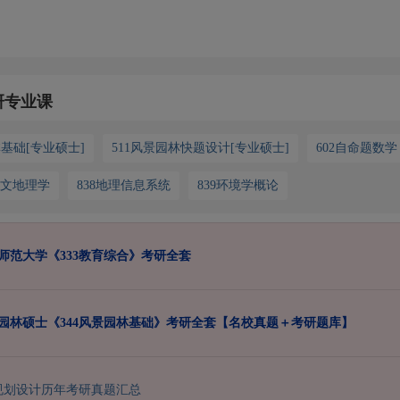
研专业课
林基础[专业硕士]
511风景园林快题设计[专业硕士]
602自命题数学
人文地理学
838地理信息系统
839环境学概论
州师范大学《333教育综合》考研全套
风景园林硕士《344风景园林基础》考研全套【名校真题＋考研题库】
规划设计历年考研真题汇总