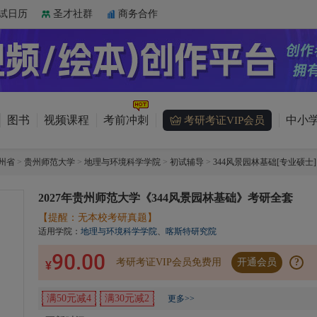
试日历
圣才社群
商务合作
图书
视频课程
考前冲刺
中小学
考研考证VIP会员
州省
>
贵州师范大学
>
地理与环境科学学院
>
初试辅导
>
344风景园林基础[专业硕士]
2027年贵州师范大学《344风景园林基础》考研全套
【提醒：无本校考研真题】
适用学院：
地理与环境科学学院
、
喀斯特研究院
90.00
考研考证VIP会员免费用
开通会员
?
¥
满50元减4
满30元减2
更多>>