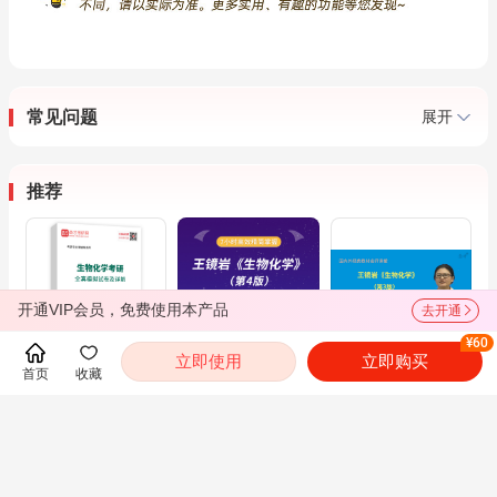
常见问题
展开
推荐
开通VIP会员，免费使用本产品
去开通
¥60
立即使用
立即购买
首页
收藏
2027年生物化学考
王镜岩《生物化学》
王镜岩《生物化学》
研全真模拟试卷AI讲
（第4版）零基础精
（第3版）精讲班
解
讲班
【教材精讲＋考研真
题串讲】
查看全部