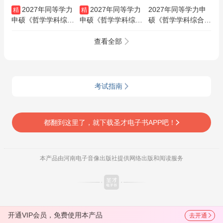
2027年同等学力
2027年同等学力
2027年同等学力申
精
精
申硕《哲学学科综合
申硕《哲学学科综合
硕《哲学学科综合水
水平考试》VIP协议
水平考试》全套资料
平考试》考点手册AI
班/密训班
【考点手册＋真题精
讲解
查看全部
选＋题库】
考试指南
都翻到这里了，就下载圣才电子书APP吧！
本产品由河南电子音像出版社提供网络出版和阅读服务
开通VIP会员，免费使用本产品
去开通