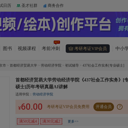
试日历
圣才社群
商务合作
图书
视频课程
考前冲刺
中小学
考研考证VIP会员
京市
>
首都经济贸易大学
>
劳动经济学院
>
初试辅导
>
437社会工作实务[专业硕士]
首都经济贸易大学劳动经济学院《437社会工作实务》[
硕士]历年考研真题AI讲解
适用学院：
劳动经济学院
60.00
考研考证VIP会员免费用
开通会员
?
¥
满50元减4
满30元减2
更多>>