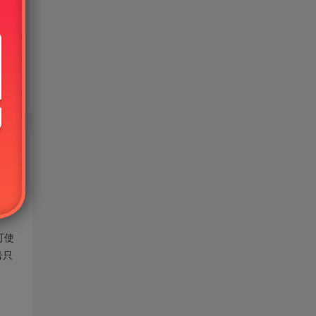
可使
号只