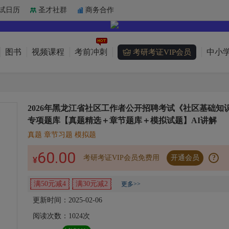
试日历
圣才社群
商务合作
图书
视频课程
考前冲刺
中小学
考研考证VIP会员
2026年黑龙江省社区工作者公开招聘考试《社区基础知
专项题库【真题精选＋章节题库＋模拟试题】AI讲解
真题 章节习题 模拟题
60.00
考研考证VIP会员免费用
开通会员
?
¥
满50元减4
满30元减2
更多>>
更新时间：2025-02-06
阅读次数：
1024
次