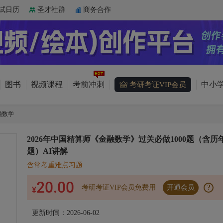
试日历
圣才社群
商务合作
图书
视频课程
考前冲刺
中小学
考研考证VIP会员
融数学
2026年中国精算师《金融数学》过关必做1000题（含历
题）AI讲解
含常考重难点习题
20.00
考研考证VIP会员免费用
开通会员
?
¥
更新时间：2026-06-02