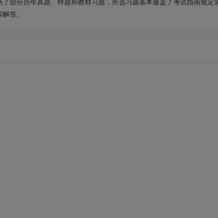
括了部分历年真题、样题和教材习题，所选习题基本覆盖了考试指南规定
和解答。