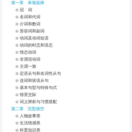
第一章 单项选择
⊙ 冠 词
⊙ 名词和代词
⊙ 介词和数词
⊙ 形容词和副词
⊙ 动词及动词短语
⊙ 动词的时态和语态
⊙ 情态动词
⊙ 非谓语动词
⊙ 主谓一致
⊙ 定语从句和名词性从句
⊙ 连词和状语从句
⊙ 基本句型与特殊句式
⊙ 情景交际
⊙ 词义辨析与习惯搭配
第二章 完型填空
⊙ 人物故事类
⊙ 生活情感类
⊙ 科普知识类