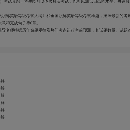
16年）考试真题，考生既可以体验真实考试，也可以测试自己的水平。每道
员职称英语等级考试大纲》和全国职称英语等级考试样题，按照最新的考
大意和完成句子等6章。
辅导名师根据历年命题规律及热门考点进行考前预测，其试题数量、试题
详解
详解
详解
详解
详解
详解