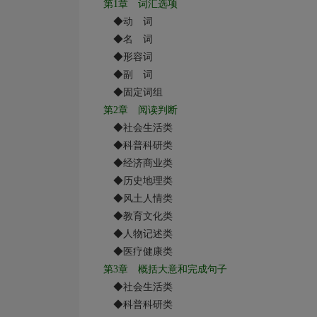
第
1
章 词汇选项
◆动 词
◆名 词
◆形容词
◆副 词
◆固定词组
第
2
章 阅读判断
◆社会生活类
◆科普科研类
◆经济商业类
◆历史地理类
◆风土人情类
◆教育文化类
◆人物记述类
◆医疗健康类
第
3
章 概括大意和完成句子
◆社会生活类
◆科普科研类