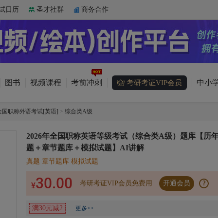
试日历
圣才社群
商务合作
图书
视频课程
考前冲刺
中小学
考研考证VIP会员
全国职称外语考试[英语]
>
综合类A级
2026年全国职称英语等级考试（综合类A级）题库【历
题＋章节题库＋模拟试题】AI讲解
真题 章节题库 模拟试题
30.00
考研考证VIP会员免费用
开通会员
?
¥
满30元减2
更多>>