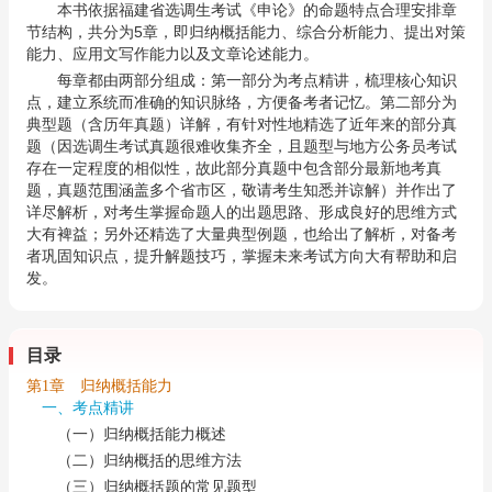
本书依据福建省选调生考试《申论》的命题特点合理安排章
节结构，共分为5章，即归纳概括能力、综合分析能力、提出对策
能力、应用文写作能力以及文章论述能力。
每章都由两部分组成：第一部分为考点精讲，梳理核心知识
点，建立系统而准确的知识脉络，方便备考者记忆。第二部分为
典型题（含历年真题）详解，有针对性地精选了近年来的部分真
题（因选调生考试真题很难收集齐全，且题型与地方公务员考试
存在一定程度的相似性，故此部分真题中包含部分最新地考真
题，真题范围涵盖多个省市区，敬请考生知悉并谅解）并作出了
详尽解析，对考生掌握命题人的出题思路、形成良好的思维方式
大有裨益；另外还精选了大量典型例题，也给出了解析，对备考
者巩固知识点，提升解题技巧，掌握未来考试方向大有帮助和启
发。
目录
第1章 归纳概括能力
一、考点精讲
（一）归纳概括能力概述
（二）归纳概括的思维方法
（三）归纳概括题的常见题型