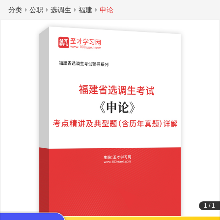
分类
公职
选调生
福建
申论
1
/
1