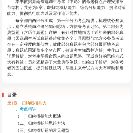
本书依据湖南省选调生考试《申论》的命题特点合理安排章
节结构，共分为5章，即归纳概括能力、综合分析能力、提出对策
能力、贯彻执行能力以及写作论证能力。
每章都由两部分组成：第一部分为考点精讲，梳理核心知识
点，建立系统而准确的知识脉络，方便备考者记忆。第二部分为
典型题（含历年真题）详解，有针对性地精选了近年来的部分真
题（因选调生考试真题很难收集齐全，且题型与地方公务员考试
存在一定程度的相似性，故此部分真题中包含部分最新地考真
题，真题范围涵盖多个省市区，敬请考生知悉并谅解）并作出了
详尽解析，对考生掌握命题人的出题思路、形成良好的思维方式
大有裨益；另外还精选了大量典型例题，也给出了解析，对备考
者巩固知识点，提升解题技巧，掌握未来考试方向大有帮助和启
发。
目录
第1章 归纳概括能力
一、考点精讲
（一）归纳概括能力概述
（二）归纳概括的思维方法
（三）归纳概括题的常见题型