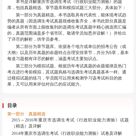
本书是详解重庆市选调生考试《行政职业能力测验》的题
库，包括真题精选、章节题库和模拟试题三大部分。具体如下：
第一部分为真题精选。本书选取具有代表性，能体现考试趋
势的真题（因选调生考试真题很难收集齐全，本书此部分真题是
编者从所有市面上能收集到的选调生考试真题中精心挑选而汇编
的，真题范围涵盖多个省市区。敬请学员知悉并谅解！）并给出
了详尽的解析，供学员参考。
第二部分为章节题库。依据各个地方或单位的招考公告（或
大纲）以及历年真题的命题特点合理安排章节，共分为5章，基本
每道习题都有详尽的解析，涵盖考试主要知识点。
第三部分为模拟试题。根据历年考试真题的命题规律及热门
考点进行考前模拟，其试题风格与选调生考试真题基本一样。通
过模拟试题的练习，学员既可以用来检测学习该考试科目的效
果，又可以用来评估对自己的应试能力。
目录
第一部分 真题精选
2015～2016年重庆市选调生考试《行政职业能力测验》试题
（精选）及详解
2014年重庆市选调生考试《行政职业能力测验》试卷及详解