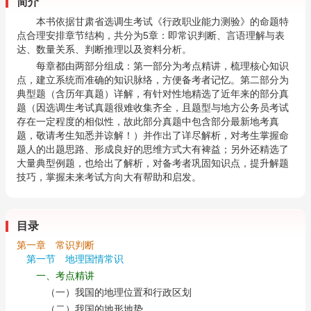
简介
本书依据甘肃省选调生考试《行政职业能力测验》的命题特
点合理安排章节结构，共分为5章：即常识判断、言语理解与表
达、数量关系、判断推理以及资料分析。
每章都由两部分组成：第一部分为考点精讲，梳理核心知识
点，建立系统而准确的知识脉络，方便备考者记忆。第二部分为
典型题（含历年真题）详解，有针对性地精选了近年来的部分真
题（因选调生考试真题很难收集齐全，且题型与地方公务员考试
存在一定程度的相似性，故此部分真题中包含部分最新地考真
题，敬请考生知悉并谅解！）并作出了详尽解析，对考生掌握命
题人的出题思路、形成良好的思维方式大有裨益；另外还精选了
大量典型例题，也给出了解析，对备考者巩固知识点，提升解题
技巧，掌握未来考试方向大有帮助和启发。
目录
第一章 常识判断
第一节 地理国情常识
一、考点精讲
（一）我国的地理位置和行政区划
（二）我国的地形地势