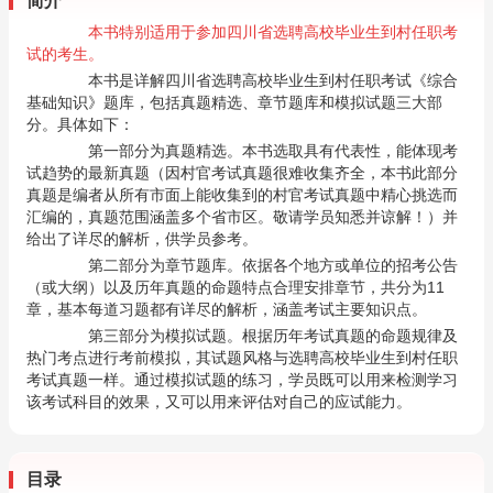
简介
本书特别适用于参加四川省选聘高校毕业生到村任职考
试的考生。
本书是详解四川省选聘高校毕业生到村任职考试《综合
基础知识》题库，包括真题精选、章节题库和模拟试题三大部
分。具体如下：
第一部分为真题精选。本书选取具有代表性，能体现考
试趋势的最新真题（因村官考试真题很难收集齐全，本书此部分
真题是编者从所有市面上能收集到的村官考试真题中精心挑选而
汇编的，真题范围涵盖多个省市区。敬请学员知悉并谅解！）并
给出了详尽的解析，供学员参考。
第二部分为章节题库。依据各个地方或单位的招考公告
（或大纲）以及历年真题的命题特点合理安排章节，共分为11
章，基本每道习题都有详尽的解析，涵盖考试主要知识点。
第三部分为模拟试题。根据历年考试真题的命题规律及
热门考点进行考前模拟，其试题风格与选聘高校毕业生到村任职
考试真题一样。通过模拟试题的练习，学员既可以用来检测学习
该考试科目的效果，又可以用来评估对自己的应试能力。
目录