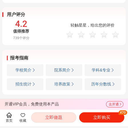
用户评分
4.2
轻触星星，给出您的评价
值得推荐
739
个评分
报考指南
学校简介
院系简介
学科&专业
招生统计
培养政策
历年分数线
开通VIP会员，免费使用本产品
去开通
招生信息
¥70
立即做题
立即购买
招生简章
专业目录
参考书目
首页
收藏