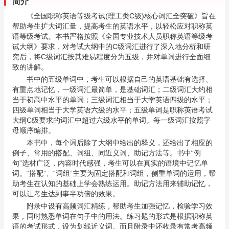
简介
《
全国职称英语等级考试
(
理工类
C
级
)
核心词汇全突破》
旨在
帮助考生扩大词汇量，提高考生的英语水平，以轻松应对职称英
语等级考试。本书严格按照《全国专业技术人员职称英语等级考
试大纲》要求，对考试大纲中的
C
级词汇进行了深入地分析和研
究后，将
C
级词汇按其难易程度分为五级，并对单词进行全面细
致的讲解。
书中的五级单词中，考生可以根据自己的英语基础有选择、
有重点地记忆，一级词汇最简单，是基础词汇；二级词汇大约相
当于初高中水平的单词；三级词汇相当于大学英语四级的水平；
四级单词相当于大学英语六级的水平；五级单词是职称英语考试
大纲
C
级要求的词汇中超过六级水平的单词。每一级词汇按照
字
母顺序编排。
本书中，每个词后除了
大纲中给出的
释义，还给出了相应的
例子、常用的搭配、词组、同近义词、助记方法等。书中“例
句”
选材广泛，内容时代感强
，考生可以在真实的语境中记忆单
词
。
“
搭配
”
、
“
词组
”
主要为固定搭配和词组，侧重单词的运用
，帮
助考生在认知的基础上学会熟练运用。助记方法用来辅助记忆，
可以让考生达到事半功倍的效果。
附录中设有高频词汇精练，帮助考生加强记忆，检验学习效
果，同时熟悉单词在句子中的用法。练习题的形式是根据职称英
语的考试形式，设为划线近义词。而且附录中还收录有常考高频