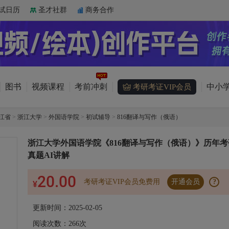
试日历
圣才社群
商务合作
图书
视频课程
考前冲刺
中小学
考研考证VIP会员
江省
>
浙江大学
>
外国语学院
>
初试辅导
>
816翻译与写作（俄语）
浙江大学外国语学院《816翻译与写作（俄语）》历年考
真题AI讲解
20.00
考研考证VIP会员免费用
开通会员
?
¥
更新时间：2025-02-05
阅读次数：
266
次