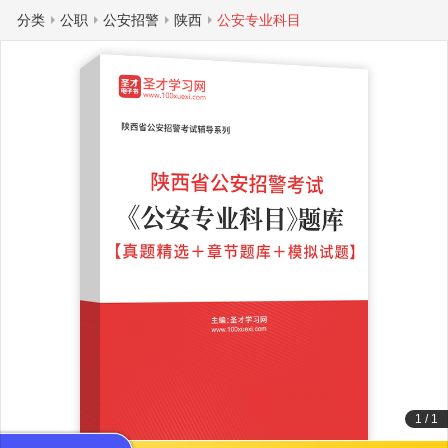
分类
公职
公安招警
陕西
公安专业科目
1
/
1