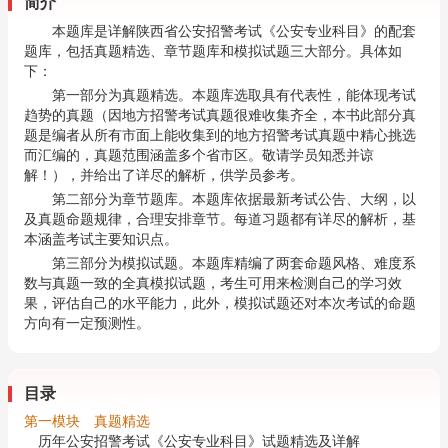
简介
本题库是详解陕西省公安招警考试《公安专业科目》的配套
题库，包括真题精选、章节题库和模拟试题三大部分。具体如
下：
第一部分为真题精选。本题库选取具有代表性，能体现考试
趋势的真题（因地方招警考试真题很难收集齐全，本书此部分真
题是编者从所有市面上能收集到的地方招警考试真题中精心挑选
而汇编的，真题范围涵盖多个省市区。敬请学员知悉并谅
解！），并给出了详尽的解析，供学员参考。
第二部分为章节题库。本题库依据最新考试公告、大纲，以
及真题命题规律，合理安排章节。每道习题都有详尽的解析，基
本涵盖考试主要知识点。
第三部分为模拟试题。本题库精编了两套命题风格、难度系
数与真题一致的全真模拟试题，考生可用来检测自己的学习效
果，评估自己的水平能力，此外，模拟试题还对本次考试的命题
方向有一定预测性。
目录
第一模块 真题精选
历年公安招警考试《公安专业科目》试题精选及详解