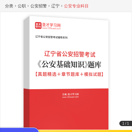
分类
公职
公安招警
辽宁
公安专业科目
1
/
1