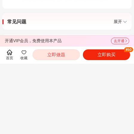
常见问题
展开
开通VIP会员，免费使用本产品
去开通
用户评分
4.2
¥60
轻触星星，给出您的评价
立即做题
立即购买
首页
收藏
值得推荐
595
个评分
推荐
2026年辽宁省公安招警考试《公安基础
知识》考点精讲及典型题（含历年真题）
AI讲解
60
¥