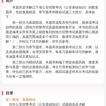
简介
本题库是详解辽宁省公安招警考试《公安基础知识》的配套
题库，包括真题精选、章节题库和模拟试题三大部分。具体如
下：
第一部分为真题精选。本题库选取具有代表性，能体现考试
趋势的真题（因地方招警考试真题很难收集齐全，本书此部分真
题是编者从所有市面上能收集到的地方招警考试真题中精心挑选
而汇编的，真题范围涵盖多个省市区。敬请学员知悉并谅
解！），并给出了详尽的解析，供学员参考。
第二部分为章节题库。本题库依据最新考试公告、大纲，以
及真题命题规律，合理安排章节。每道习题都有详尽的解析，基
本涵盖考试主要知识点。
第三部分为模拟试题。本题库精编了两套命题风格、难度系
数与真题一致的全真模拟试题，考生可用来检测自己的学习效
果，评估自己的水平能力，此外，模拟试题还对本次考试的命题
方向有一定预测性。
目录
第一模块 真题精选
历年公安招警考试《公安基础知识》试题精选及详解