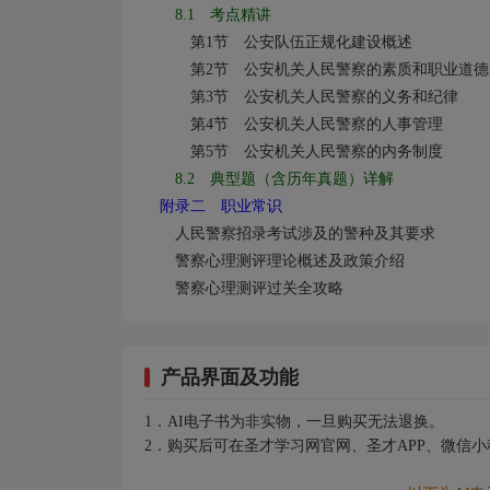
8.1
考点精讲
第
1
节 公安队伍正规化建设概述
第
2
节 公安机关人民警察的素质和职业道德
第
3
节 公安机关人民警察的义务和纪律
第
4
节 公安机关人民警察的人事管理
第
5
节 公安机关人民警察的内务制度
8.2
典型题（含历年真题）详解
附录二 职业常识
人民警察招录考试涉及的警种及其要求
警察心理测评理论概述及政策介绍
警察心理测评过关全攻略
产品界面及功能
1．AI电子书为非实物，一旦购买无法退换。
2．购买后可在圣才学习网官网、圣才APP、微信