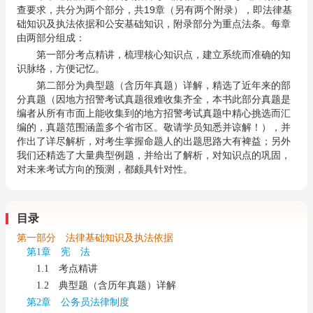
查要求，共分为两个部分，共19章（另有两个附录），即法律基
础知识及执法依据和公安基础知识，附录部分为重点法条。每章
由两部分组成：
第一部分考点精讲，梳理核心知识点，建立系统而准确的知
识脉络，方便记忆。
第二部分为典型题（含历年真题）详解，精选了近年来的部
分真题（因地方招警考试真题很难收集齐全，本书此部分真题是
编者从所有市面上能收集到的地方招警考试真题中精心挑选而汇
编的，真题范围涵盖多个省市区。敬请学员知悉并谅解！），并
作出了详尽解析，对考生掌握命题人的出题思路大有裨益；另外
我们还精选了大量典型例题，并给出了解析，对知识点的巩固，
对未来考试方向的预测，都颇具针对性。
目录
第一部分 法律基础知识及执法依据
第1章 宪 法
1.1 考点精讲
1.2 典型题（含历年真题）详解
第2章 公务员法律制度