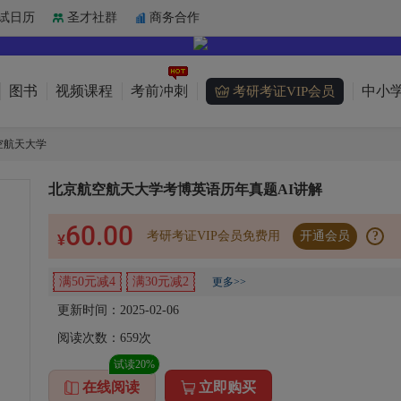
试日历
圣才社群
商务合作
图书
视频课程
考前冲刺
中小学
考研考证VIP会员
空航天大学
北京航空航天大学考博英语历年真题AI讲解
60.00
考研考证VIP会员免费用
开通会员
?
¥
满50元减4
满30元减2
更多>>
更新时间：2025-02-06
阅读次数：
659
次
试读20%
在线阅读
立即购买