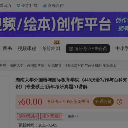
试日历
圣才社群
商务合作
图书
视频课程
考前冲刺
中小学
考研考证VIP会员
南省
>
湖南大学
>
外国语学院
>
初试辅导
>
448汉语写作与百科知识[专业硕士]
湖南大学外国语与国际教育学院《448汉语写作与百科知
识》[专业硕士]历年考研真题AI讲解
60.00
考研考证VIP会员免费用
开通会员
?
¥
满50元减4
满30元减2
更多>>
更新时间：2025-02-05