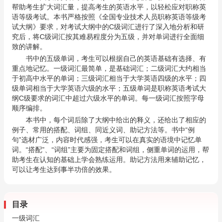
帮助考生扩大词汇量，提高考生的英语水平，以轻松应对职称英
语等级考试。本书严格按照《全国专业技术人员职称英语等级考
试大纲》要求，对考试大纲中的C级词汇进行了深入地分析和研
究后，将C级词汇按其难易程度分为五级，并对单词进行全面细
致的讲解。
书中的五级单词，考生可以根据自己的英语基础有选择、有
重点地记忆。一级词汇最简单，是基础词汇；二级词汇大约相当
于初高中水平的单词；三级词汇相当于大学英语四级的水平；四
级单词相当于大学英语六级的水平；五级单词是职称英语考试大
纲C级要求的词汇中超过六级水平的单词。每一级词汇按照字母
顺序编排。
本书中，每个词后除了大纲中给出的释义，还给出了相应的
例子、常用的搭配、词组、同近义词、助记方法等。书中“例
句”选材广泛，内容时代感强，考生可以在真实的语境中记忆单
词。“搭配”、“词组”主要为固定搭配和词组，侧重单词的运用，帮
助考生在认知的基础上学会熟练运用。助记方法用来辅助记忆，
可以让考生达到事半功倍的效果。
目录
一级词汇