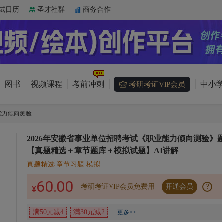
试日历
圣才社群
商务合作
图书
视频课程
考前冲刺
中小学
考研考证VIP会员
能力倾向测验
2026年安徽省事业单位招聘考试《职业能力倾向测验》
【真题精选＋章节题库＋模拟试题】AI讲解
真题精选 章节习题 模拟
60.00
考研考证VIP会员免费用
开通会员
?
¥
满50元减4
满30元减2
更多>>