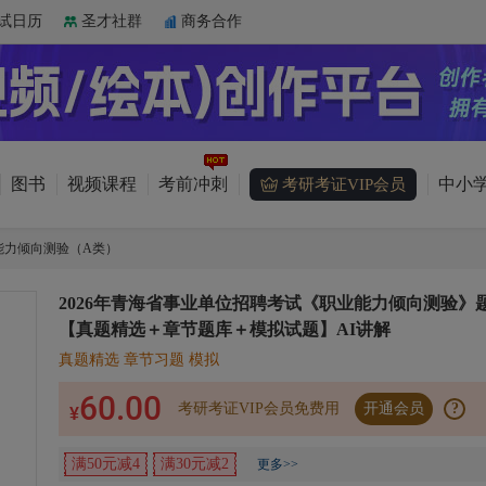
试日历
圣才社群
商务合作
图书
视频课程
考前冲刺
中小学
考研考证VIP会员
能力倾向测验（A类）
2026年青海省事业单位招聘考试《职业能力倾向测验》
【真题精选＋章节题库＋模拟试题】AI讲解
真题精选 章节习题 模拟
60.00
考研考证VIP会员免费用
开通会员
?
¥
满50元减4
满30元减2
更多>>