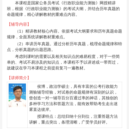
本课程是国家公务员考试《行政职业能力测验》网授精讲
班，根据《行政职业能力测验》的考试大纲，并结合历年真题的
命题规律，精心讲解教材的重难点内容。
【辅导内容】
（1）精讲教材核心内容。依据考试大纲要求和历年真题命题
规律，全面系统讲解教材重难点。
（2）串讲历年真题。通过分析历年真题，梳理命题规律和特
点，分析真题的出题思路。
考虑到课时的需要以及相关知识点的难易程度，对于一些简
单的、考试不易涉及的知识点，本课程不予以讲述或一带而过，
故建议在学习本课程之前提前复习一遍教材。
【讲师简介】
侯博
，政治学硕士，具有丰富的公考行政能力
测验辅导经验，对试卷的命题规律有深刻的认识，
曾创造一对一辅导百分百通过率的神话，其独创的
多种学习方法和答题方法，能有效帮助考生走出迷
雾直达彼岸。
授课特点：总结归纳十分到位，注重答题方法
讲解，重点突出，条理清晰，广受学员好评。