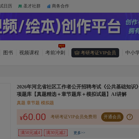
试日历
圣才社群
商务合作
图书
视频课程
考前冲刺
中小学
考研考证VIP会员
2026年河北省社区工作者公开招聘考试《公共基础知识
项题库【真题精选＋章节题库＋模拟试题】AI讲解
真题 章节题 模拟题
60.00
考研考证VIP会员免费用
开通会员
?
¥
满50元减4
满30元减2
更多>>