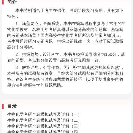
简介
本书特别适合于考生在强化、冲刺阶段复习所用，具有如下
特色：
1．涵盖要点，全面系统。本书在编写过程中参考了常用的生
物化学教材、名校历年考研真题以及部分高校内部题库，所编写
的考题基本涵盖了国内高校生物化学考研所涉及的常考知识点。
考生可通过研习专题考题，把握出题规律，这一点对于应试取得
高分十分关键。
2．把握趋势，设计科学。本书各模拟试卷满分为150分，试
卷的题型、考点和分值设置与高校考研真题相一致。
3．解答详尽，引导作答。为让考生“知其然更知其所以然”，
本书所有的试题都有答案，且绝大部分试题都有详细的分析和解
答。建议考生在练习时多加留意答题技巧，以便于培养良好的答
题方法和掌握科学的解题思路。
目录
生物化学考研全真模拟试卷及详解（一）
生物化学考研全真模拟试卷及详解（二）
生物化学考研全真模拟试卷及详解（三）
生物化学考研全真模拟试卷及详解（四）