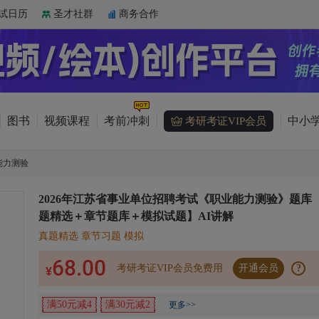
试日历
圣才社群
商务合作
图书
视频课程
考前冲刺
中小学
考研考证VIP会员
能力测验
2026年江苏省事业单位招聘考试《职业能力测验》题库
题精选＋章节题库＋模拟试题】AI讲解
真题精选 章节习题 模拟
68.00
考研考证VIP会员免费用
开通会员
?
¥
满50元减4
满30元减2
更多>>