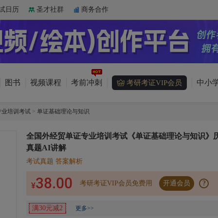
试日历
圣才社群
商务合作
图书
视频课程
考前冲刺
中小学
考研考证VIP会员
专业培训考试
>
单证基础理论与知识
全国外经贸单证专业培训考试《单证基础理论与知识》
真题AI讲解
考试真题 答案解析
38.00
考研考证VIP会员免费用
开通会员
?
¥
满30元减2
更多>>