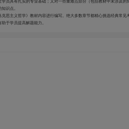
让学员具有扎实的专业基础；又对一些重难点部分（包括教材中未涉及的
的知识点。
马克思主义哲学》教材内容进行编写。绝大多数章节都精心挑选经典常见
有助于学员提高解题能力。