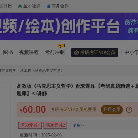
试日历
圣才社群
商务合作
图书
视频课程
考前冲刺
中小学
考研考证VIP会员
思主义哲学
>
马工程《马克思主义哲学》
高教版《马克思主义哲学》配套题库【考研真题精选＋
题库】AI讲解
60.00
考研考证VIP会员免费用
开通会员
?
¥
满50元减4
满30元减2
更多>>
更新时间：2025-02-06