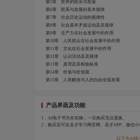
第5
章 世界的联系与发展
第6
章 联系与发展的基本规律
第7
章 社会历史运动的规律性
第8
章 社会基本矛盾运动及其规律
第9
章 生产力在社会发展中的作用
第10
章 人民群众在社会发展中的作用
第11
章 文化在社会发展中的作用
第12
章 认识活动及其规律
第13
章 真理及其检验标准
第14
章 价值与价值观
第15
章 人类解放与人的自由全面发展
产品界面及功能
1．AI电子书为非实物，一旦购买无法退换。
2．购买后可在圣才学习网官网、圣才APP、微信
以下为AI