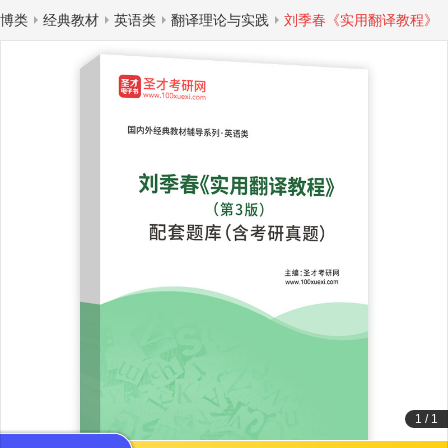
博类
经典教材
英语类
翻译理论与实践
刘季春《实用翻译教程》
1
/
1