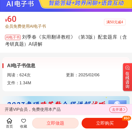
60
¥
满50元减4
会员免费使用AI电子书
刘季春《实用翻译教程》（第3版）配套题库（含
AI电子书
考研真题）AI讲解
AI电子书信息
阅读：
624
次
更新：2025/02/06
文件：1.34M
开通VIP会员，免费使用本产品
去开通
¥60
立即做题
立即购买
简介
首页
收藏