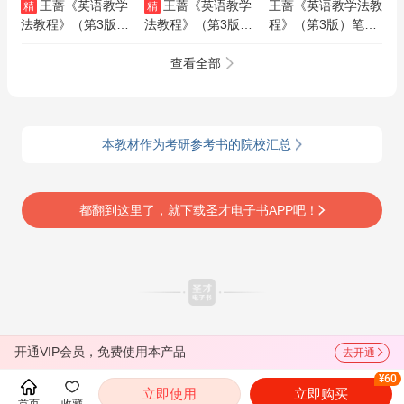
王蔷《英语教学
王蔷《英语教学
王蔷《英语教学法教
精
精
法教程》（第3版）
法教程》（第3版）
程》（第3版）笔记
教材精讲AI课程
全套资料【笔记＋题
和典型题（含考研真
库】
题）AI讲解
查看全部
本教材作为考研参考书的院校汇总
都翻到这里了，就下载圣才电子书APP吧！
开通VIP会员，免费使用本产品
去开通
¥60
立即使用
立即购买