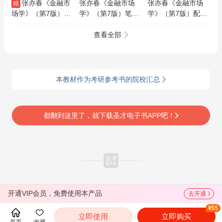
张亦春《金融市
张亦春《金融市场
张亦春《金融市场
精
场学》（第7版）全
学》（第7版）笔记
学》（第7版）配套
套资料【笔记＋题
和课后习题（含考研
题库【考研真题精选
库】
真题）AI讲解
＋章节题库】AI讲解
查看全部
本教材作为考研参考书的院校汇总
都翻到这里了，就下载圣才电子书APP吧！
开通VIP会员，免费使用本产品
去开通
¥55
立即使用
立即购买