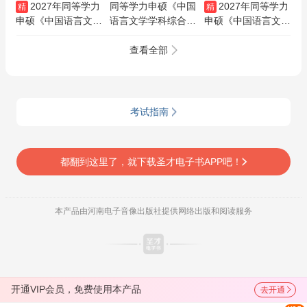
2027年同等学力
同等学力申硕《中国
2027年同等学力
精
精
申硕《中国语言文学
语言文学学科综合水
申硕《中国语言文学
学科综合水平考试》
平考试》历年真题AI
学科综合水平考试》
VIP协议班/密训班
讲解
全套资料【考点手册
查看全部
＋历年真题＋题库】
考试指南
都翻到这里了，就下载圣才电子书APP吧！
本产品由河南电子音像出版社提供网络出版和阅读服务
开通VIP会员，免费使用本产品
去开通