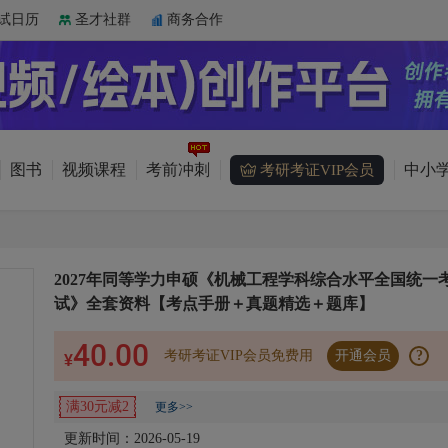
试日历
圣才社群
商务合作
图书
视频课程
考前冲刺
中小学
考研考证VIP会员
2027年同等学力申硕《机械工程学科综合水平全国统一
试》全套资料【考点手册＋真题精选＋题库】
40.00
考研考证VIP会员免费用
开通会员
?
¥
满30元减2
更多>>
更新时间：2026-05-19