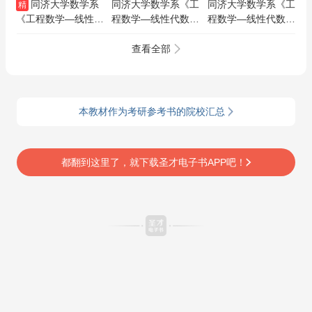
同济大学数学系
同济大学数学系《工
同济大学数学系《工
精
《工程数学—线性代
程数学—线性代数》
程数学—线性代数》
数》（第7版）全套
（第7版）笔记和课
（第7版）配套题库
资料【笔记＋题库】
后习题（含考研真
【考研真题精选＋章
查看全部
题）AI讲解
节题库】AI讲解
本教材作为考研参考书的院校汇总
都翻到这里了，就下载圣才电子书APP吧！