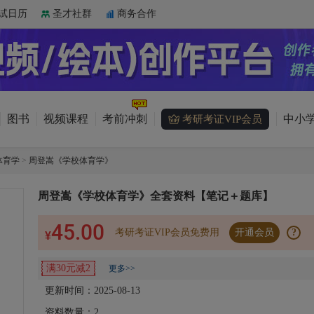
试日历
圣才社群
商务合作
图书
视频课程
考前冲刺
中小学
考研考证VIP会员
体育学
>
周登嵩《学校体育学》
周登嵩《学校体育学》全套资料【笔记＋题库】
45.00
考研考证VIP会员免费用
开通会员
?
¥
满30元减2
更多>>
更新时间：2025-08-13
资料数量：
2