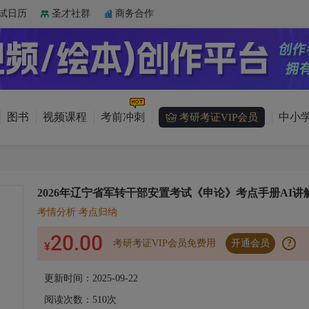
试日历
圣才社群
商务合作
图书
视频课程
考前冲刺
中小学
考研考证VIP会员
2026年辽宁省军转干部安置考试《申论》考点手册AI讲
考情分析 考点归纳
20.00
考研考证VIP会员免费用
开通会员
?
¥
更新时间：2025-09-22
阅读次数：
510
次