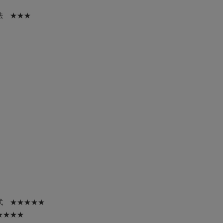
法 ★★★
 ★★★★★
★★★★