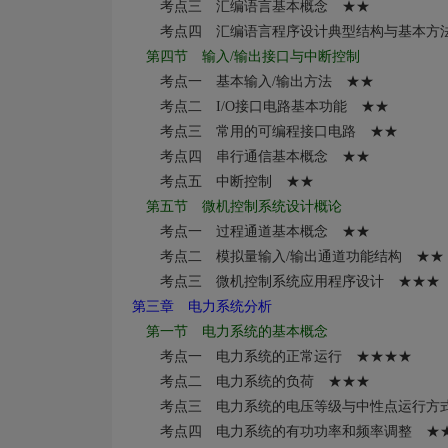
考点三 汇编语言基本概念 ★★
考点四 汇编语言程序设计典型结构与基本方
第四节 输入/
输出接口与中断控制
考点一 基本输入/
输出方法
★★
考点二 I/O
接口电路基本功能
★★
考点三 常用的可编程接口电路 ★★
考点四 串行通信基本概念 ★★
考点五 中断控制 ★★
第五节 微机控制系统设计概论
考点一 过程通道基本概念 ★★
考点二 模拟量输入/
输出通道功能结构
★★
考点三 微机控制系统应用程序设计 ★★★
第三章 电力系统分析
第一节 电力系统的基本概念
考点一 电力系统的正常运行 ★★★★
考点二 电力系统的负荷 ★★★
考点三 电力系统的电压等级与中性点运行方式
考点四 电力系统的有功功率和频率调整 ★