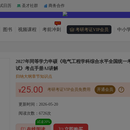
试日历
圣才社群
商务合作
图书
视频课程
考前冲刺
中小学
考研考证VIP会员
2027年同等学力申硕《电气工程学科综合水平全国统一
试》考点手册AI讲解
归纳大纲章节知识点
25.00
考研考证VIP会员免费用
开通会员
?
¥
更新时间：2026-05-20
阅读次数：
6726
次
试读20%
在线阅读
立即购买