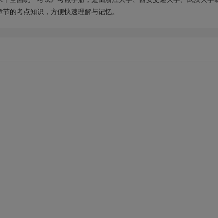
章节的考点知识，方便快速理解与记忆。