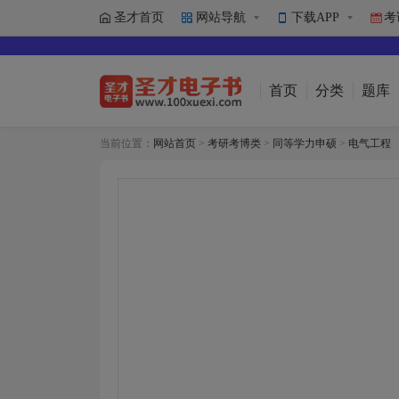
圣才首页
网站导航
下载APP
考
首页
分类
题库
当前位置：
网站首页
>
考研考博类
>
同等学力申硕
>
电气工程