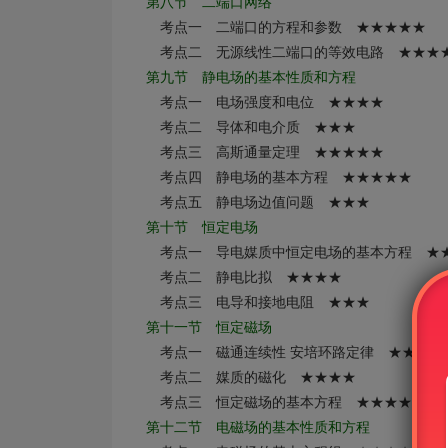
第八节 二端口网络
考点一 二端口的方程和参数 ★★★★★
考点二 无源线性二端口的等效电路 ★★★
第九节 静电场的基本性质和方程
考点一 电场强度和电位 ★★★★
考点二 导体和电介质 ★★★
考点三 高斯通量定理 ★★★★★
考点四 静电场的基本方程 ★★★★★
考点五 静电场边值问题 ★★★
第十节 恒定电场
考点一 导电媒质中恒定电场的基本方程 ★
考点二 静电比拟 ★★★★
考点三 电导和接地电阻 ★★★
第十一节 恒定磁场
考点一 磁通连续性 安培环路定律 ★★★★
考点二 媒质的磁化 ★★★★
考点三 恒定磁场的基本方程 ★★★★★
第十二节 电磁场的基本性质和方程