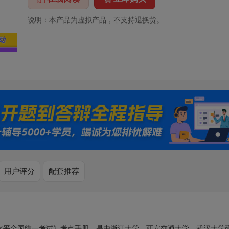
说明：本产品为虚拟产品，不支持退换货。
用户评分
配套推荐
水平全国统一考试》考点手册，是由浙江大学、西安交通大学、武汉大学