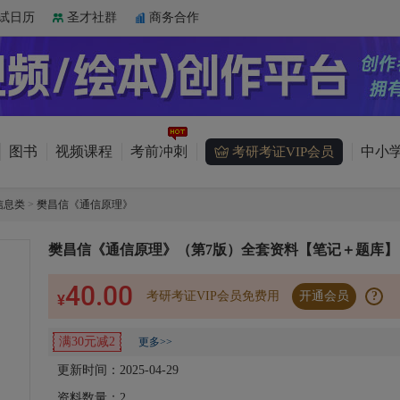
试日历
圣才社群
商务合作
图书
视频课程
考前冲刺
中小学
考研考证VIP会员
信息类
>
樊昌信《通信原理》
樊昌信《通信原理》（第7版）全套资料【笔记＋题库】
40.00
考研考证VIP会员免费用
开通会员
?
¥
满30元减2
更多>>
更新时间：2025-04-29
资料数量：
2