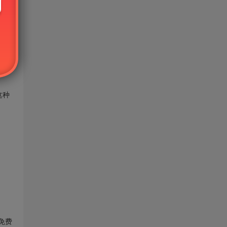
可使
号只
这种
免费