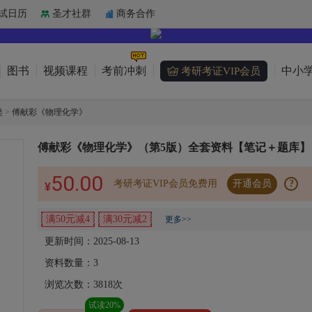
试日历
圣才社群
商务合作
图书
视频课程
考前冲刺
中小学
考研考证VIP会员
类
>
傅献彩《物理化学》
傅献彩《物理化学》（第5版）全套资料【笔记＋题库】
50.00
考研考证VIP会员免费用
开通会员
?
¥
满50元减4
满30元减2
更多>>
更新时间：2025-08-13
资料数量：
3
浏览次数：
3818
次
试读20%