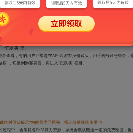
、手机、平板等多端同步使用。电脑端在线版在圣才学习网及旗下网站登录即
平板等移动设备下载安装圣才APP并登录即可使用（同一时间同一个账
→“已购买”里。
录查看，有的用户经常是在APP以游客身份购买，用手机号账号登录，
“游客”，切换到游客身份，再进入“已购买”栏目。
能的时候却提示“您的额度已用完，需充值后继续使用”？
的过程中，会消耗各种AI算力资源，系统会默认赠送一定的免费额度，当