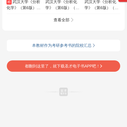
武汉大学《分析
武汉大学《分析化
武汉大学《分析化
精
化学》（第6版）
学》（第6版）（上
学》（第6版）（上
（上册）全套资料
册）笔记和考研真题
册）配套题库【考研
【笔记＋题库】
AI讲解
真题精选＋章节题
查看全部
库】AI讲解
本教材作为考研参考书的院校汇总
都翻到这里了，就下载圣才电子书APP吧！