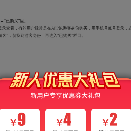
→“已购买”里。
录查看，有的用户经常是在APP以游客身份购买，用手机号账号登录，
“游客”，切换到游客身份，再进入“已购买”栏目。
能的时候却提示“您的额度已用完，需充值后继续使用”？
的过程中，会消耗各种AI算力资源，系统会默认赠送一定的免费额度，当
后才可继续使用AI功能。需要说明的是，出现该提示并不会影响非AI功能