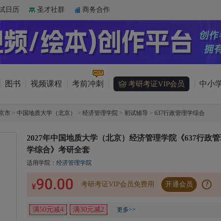
试日历
圣才社群
商务合作
图书
视频课程
考前冲刺
中小学
考研考证VIP会员
京市
>
中国地质大学（北京）
>
经济管理学院
>
初试辅导
>
637行政管理学综合
2027年中国地质大学（北京）经济管理学院《637行政管
学综合》考研全套
适用学院：
经济管理学院
90.00
考研考证VIP会员免费用
开通会员
?
¥
满50元减4
满30元减2
更多>>