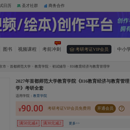
试日历
圣才社群
商务合作
图书
视频课程
考前冲刺
中小学
考研考证VIP会员
京市
>
首都师范大学
>
教育学院
>
初试辅导
>
816教育经济与教育管理学
2027年首都师范大学教育学院《816教育经济与教育管理
学》考研全套
适用学院：
教育学院
90.00
考研考证VIP会员免费用
开通会员
?
¥
满50元减4
满30元减2
更多>>